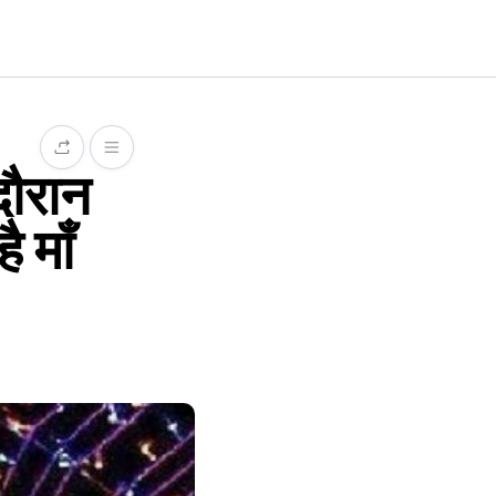
 दौरान
ै माँ